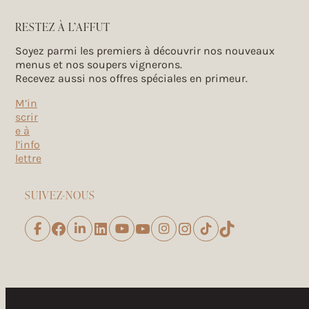
À la canne blanche
RESTEZ À L’AFFUT
Oeufs de cane
14 Rue Robert,
Soyez parmi les premiers à découvrir nos nouveaux
Stukely-Sud (Québec), J0E 2J0
menus et nos soupers vignerons.
alacanneblanche.com
Recevez aussi nos offres spéciales en primeur.
M’in
scrir
e à
l’info
lettre
SUIVEZ-NOUS
Facebook
LinkedIn
YouTube
Instagram
TikTok