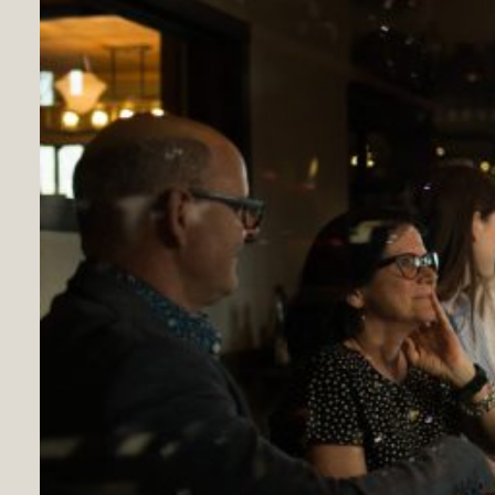
Un brin d’ail
Ail et légumes variés
283 Québec 222,
Racine (Québec), J0E 1Y0
Abbaye Saint-Benoît-du-Lac
Fromages
1 Rue Principale,
Saint-Benoît-du-Lac (Québec), J0B 2M0
Fait maison
Pâtes fraîches
59 Rue Saint-Joseph,
Sherbrooke (Québec), J1C 0P6
faitmaisonpatesfraiches.com
Savo
Gelatos et sorbets
720 Place de la Gare,
Sherbrooke (Québec), J1H 0E9
Les Vraies Richesses