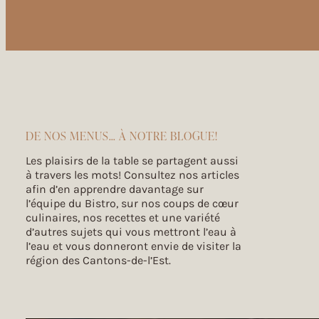
Mycep
Champignons
250 Rue Saint-Urbain,
Granby (Québec), J2G 8M8
mycep.ca
Cherry River Distillerie
Spiritueux
DE NOS MENUS… À NOTRE BLOGUE!
120 Rue des Pins,
Magog (Québec), J1X 2H9
Les plaisirs de la table se partagent aussi
à travers les mots! Consultez nos articles
Épices Crousset
afin d’en apprendre davantage sur
Épices
l’équipe du Bistro, sur nos coups de cœur
571 Rue Bisaillon,
culinaires, nos recettes et une variété
Magog (Québec), J1X 8C2
d’autres sujets qui vous mettront l’eau à
l’eau et vous donneront envie de visiter la
Virgin Hill Coffee
région des Cantons-de-l’Est.
Café
770 Chemin Lakeside,
Foster (Québec), J0E 1R0