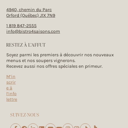
4940, chemin du Parc
Orford (Québec) J1X 7N9
1 819 847-2555
info@bistro4saisons.com
RESTEZ À L’AFFUT
Soyez parmi les premiers à découvrir nos nouveaux
menus et nos soupers vignerons.
Recevez aussi nos offres spéciales en primeur.
M’in
scrir
e à
l’info
lettre
SUIVEZ-NOUS