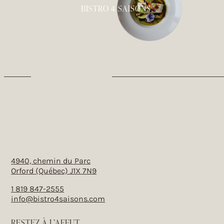
BISTRO 4 SAISONS
4940, chemin du Parc
Orford (Québec) J1X 7N9
1 819 847-2555
info@bistro4saisons.com
RESTEZ À L’AFFUT