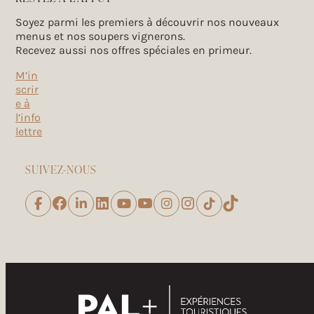
Soyez parmi les premiers à découvrir nos nouveaux
menus et nos soupers vignerons.
Recevez aussi nos offres spéciales en primeur.
M’in
scrir
e à
l’info
lettre
SUIVEZ-NOUS
Facebook
LinkedIn
YouTube
Instagram
TikTok