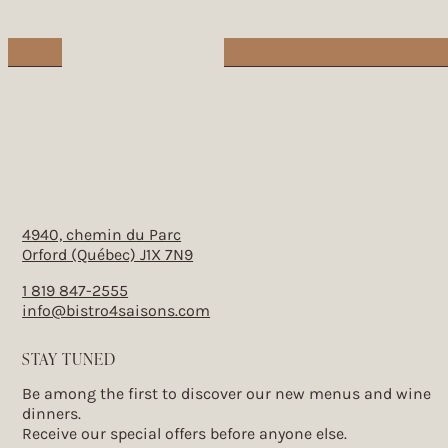
Les Vraies Richesses
Pastries
11 Rue Léger,
Sherbrooke (Québec), J1L 1X1
Les Cochons Tout Ronds
Cold meats
192 Québec 222,
Racine (Québec), J0E 1Y0
cochonstoutronds.com
4940, chemin du Parc
Ferme Bec-O
Eggs
Orford (Québec) J1X 7N9
463 Chemin de Cookshire,
1 819 847-2555
Compton (Québec), J0B 1L0
info@bistro4saisons.com
fermebec-o.ca
STAY TUNED
La Pinte
Dairy products
Be among the first to discover our new menus and wine
1060 Rue Westmount,
dinners.
Ayer’s Cliff (Québec), J0B 1C0
Receive our special offers before anyone else.
lapinte.ca