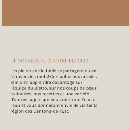
Mycep
Mushrooms
250 Rue Saint-Urbain,
Granby (Québec), J2G 8M8
mycep.ca
Cherry River Distillerie
Spirits
DE NOS MENUS… À NOTRE BLOGUE!
120 Rue des Pins,
Magog (Québec), J1X 2H9
Les plaisirs de la table se partagent aussi
à travers les mots! Consultez nos articles
Épices Crousset
afin d’en apprendre davantage sur
Spices
l’équipe du Bistro, sur nos coups de cœur
571 Rue Bisaillon,
culinaires, nos recettes et une variété
Magog (Québec), J1X 8C2
d’autres sujets qui vous mettront l’eau à
l’eau et vous donneront envie de visiter la
Virgin Hill Coffee
région des Cantons-de-l’Est.
Coffee
770 Chemin Lakeside,
Foster (Québec), J0E 1R0