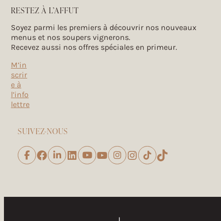
RESTEZ À L’AFFUT
Soyez parmi les premiers à découvrir nos nouveaux
menus et nos soupers vignerons.
Recevez aussi nos offres spéciales en primeur.
M’in
scrir
e à
l’info
lettre
SUIVEZ-NOUS
Facebook
LinkedIn
YouTube
Instagram
TikTok